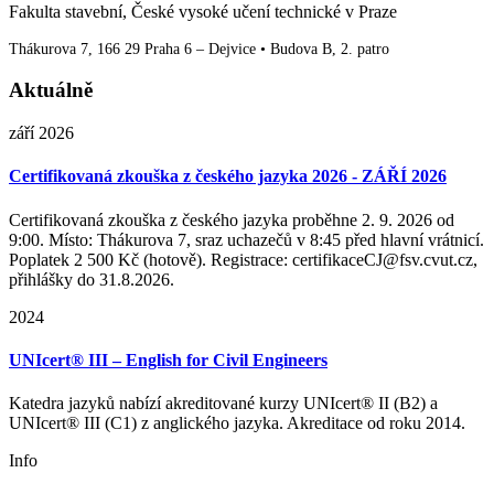
Fakulta stavební, České vysoké učení technické v Praze
Thákurova 7, 166 29 Praha 6 – Dejvice • Budova B, 2. patro
Aktuálně
září 2026
Certifikovaná zkouška z českého jazyka 2026 - ZÁŘÍ 2026
Certifikovaná zkouška z českého jazyka proběhne 2. 9. 2026 od
9:00. Místo: Thákurova 7, sraz uchazečů v 8:45 před hlavní vrátnicí.
Poplatek 2 500 Kč (hotově). Registrace: certifikaceCJ@fsv.cvut.cz,
přihlášky do 31.8.2026.
2024
UNIcert® III – English for Civil Engineers
Katedra jazyků nabízí akreditované kurzy UNIcert® II (B2) a
UNIcert® III (C1) z anglického jazyka. Akreditace od roku 2014.
Info