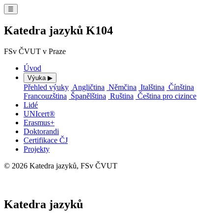
☰
Katedra jazyků K104
FSv ČVUT v Praze
Úvod
Výuka
▶
Přehled výuky
Angličtina
Němčina
Italština
Čínština
Francouzština
Španělština
Ruština
Čeština pro cizince
Lidé
UNIcert®
Erasmus+
Doktorandi
Certifikace ČJ
Projekty
© 2026 Katedra jazyků, FSv ČVUT
⚙ Administrace
Katedra jazyků