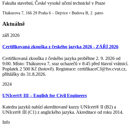
Fakulta stavební, České vysoké učení technické v Praze
Thákurova 7, 166 29 Praha 6 – Dejvice • Budova B, 2. patro
Aktuálně
září 2026
Certifikovaná zkouška z českého jazyka 2026 - ZÁŘÍ 2026
Certifikovaná zkouška z českého jazyka proběhne 2. 9. 2026 od
9:00. Místo: Thákurova 7, sraz uchazečů v 8:45 před hlavní vrátnicí.
Poplatek 2 500 Kč (hotově). Registrace: certifikaceCJ@fsv.cvut.cz,
přihlášky do 31.8.2026.
2024
UNIcert® III – English for Civil Engineers
Katedra jazyků nabízí akreditované kurzy UNIcert® II (B2) a
UNIcert® III (C1) z anglického jazyka. Akreditace od roku 2014.
Info