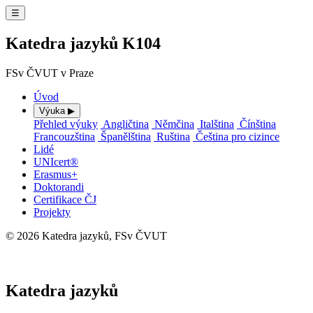
☰
Katedra jazyků K104
FSv ČVUT v Praze
Úvod
Výuka
▶
Přehled výuky
Angličtina
Němčina
Italština
Čínština
Francouzština
Španělština
Ruština
Čeština pro cizince
Lidé
UNIcert®
Erasmus+
Doktorandi
Certifikace ČJ
Projekty
© 2026 Katedra jazyků, FSv ČVUT
⚙ Administrace
Katedra jazyků